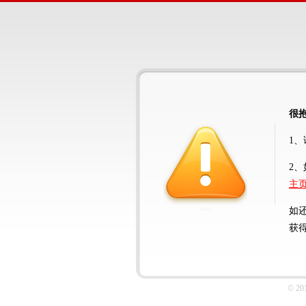
很
1
2
主
如
获
© 2